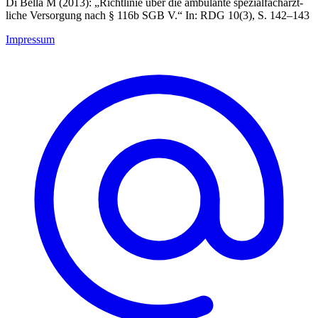
Di Bella M (2013): „Richt­linie über die ambulante spezi­al­fach­ärzt­
liche Versorgung nach § 116b SGB V.“ In: RDG 10(3), S. 142–143
Impressum